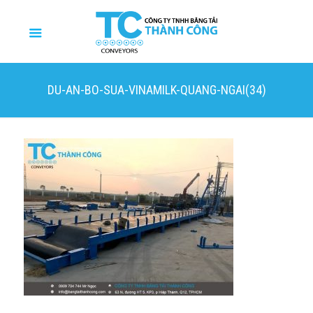
DU-AN-BO-SUA-VINAMILK-QUANG-NGAI(34)