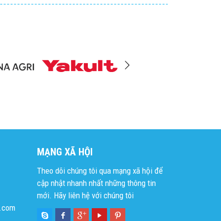
MẠNG XÃ HỘI
Theo dõi chúng tôi qua mạng xã hội để
cập nhật nhanh nhất những thông tin
mới. Hãy liên hệ với chúng tôi
l.com