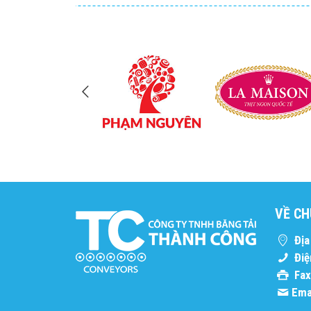
VỀ CH
Địa 
Điệ
Fax
Emai