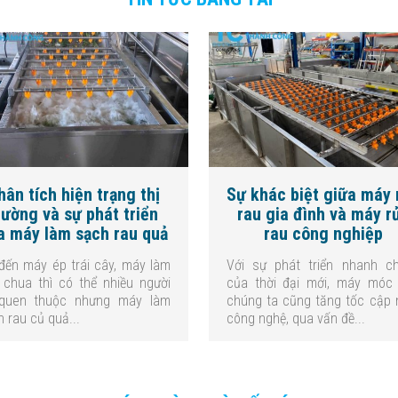
hân tích hiện trạng thị
Sự khác biệt giữa máy 
rường và sự phát triển
rau gia đình và máy r
a máy làm sạch rau quả
rau công nghiệp
 đến máy ép trái cây, máy làm
Với sự phát triển nhanh c
 chua thì có thể nhiều người
của thời đại mới, máy móc
quen thuộc nhưng máy làm
chúng ta cũng tăng tốc cập 
 rau củ quả...
công nghệ, qua vấn đề...