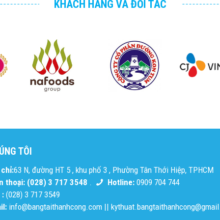
KHÁCH HÀNG VÀ ĐỐI TÁC
ÚNG TÔI
chỉ:
63 N, đường HT 5 , khu phố 3 , Phường Tân Thới Hiệp, TPHCM
n thoại: (028) 3 717 3548
.
Hotline:
0909 704 744
 :
(028) 3 717 3549
l:
info@bangtaithanhcong.com
||
kythuat.bangtaithanhcong@gmai