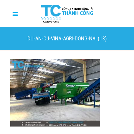
DU-AN-CJ-VINA-AGRI-DONG-NAI (13)