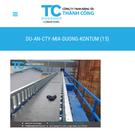
DU-AN-CTY-MIA-DUONG-KONTUM (15)