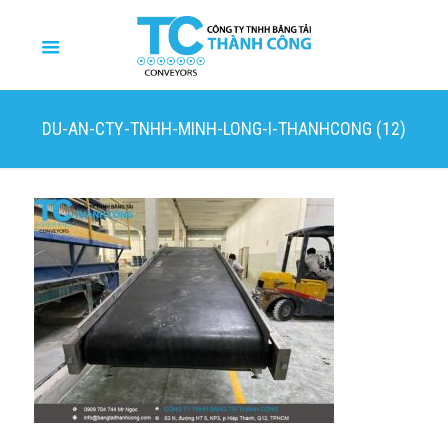
DU-AN-CTY-TNHH-MINH-LONG-I-THANHCONG (12)