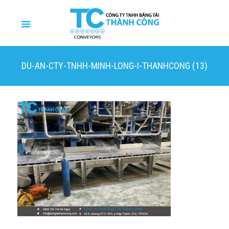
DU-AN-CTY-TNHH-MINH-LONG-I-THANHCONG (13)