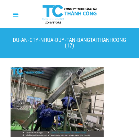
DU-AN-CTY-NHUA-DUY-TAN-BANGTAITHANHCONG
(17)