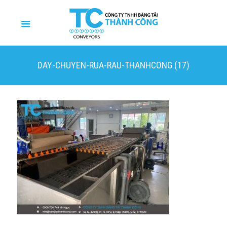
DAY-CHUYEN-RUA-RAU-THANHCONG (17)