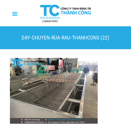
DAY-CHUYEN-RUA-RAU-THANHCONG (22)