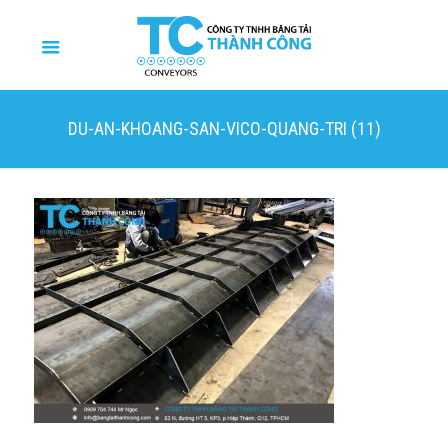
DU-AN-KHOANG-SAN-VICO-QUANG-TRI (11)