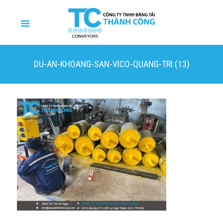
DU-AN-KHOANG-SAN-VICO-QUANG-TRI (13)