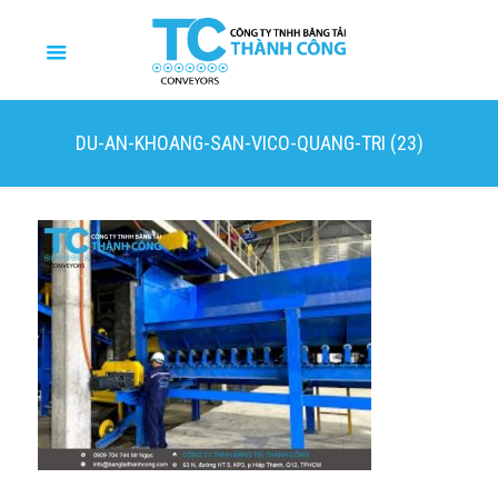
DU-AN-KHOANG-SAN-VICO-QUANG-TRI (23)