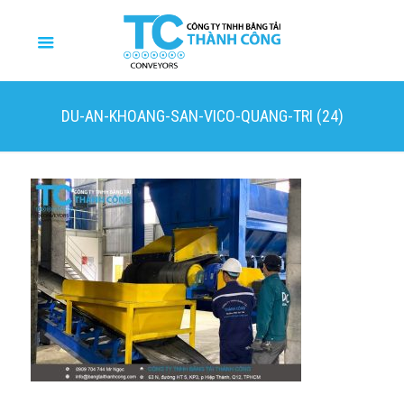
DU-AN-KHOANG-SAN-VICO-QUANG-TRI (24)