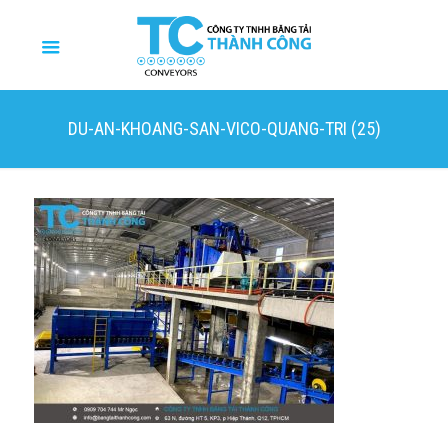
DU-AN-KHOANG-SAN-VICO-QUANG-TRI (25)