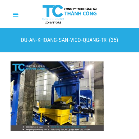
DU-AN-KHOANG-SAN-VICO-QUANG-TRI (35)