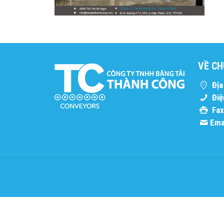
VỀ CH
Địa 
Điệ
Fax
Emai