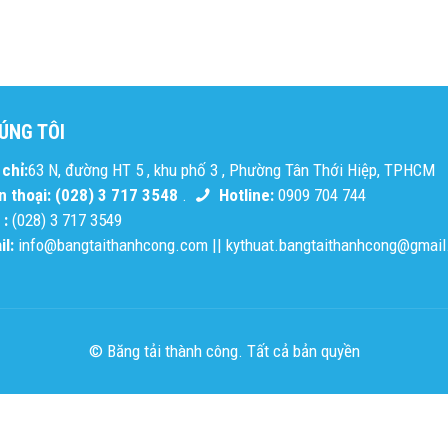
ÚNG TÔI
chỉ:
63 N, đường HT 5 , khu phố 3 , Phường Tân Thới Hiệp, TPHCM
n thoại: (028) 3 717 3548
.
Hotline:
0909 704 744
 :
(028) 3 717 3549
l:
info@bangtaithanhcong.com
||
kythuat.bangtaithanhcong@gmai
© Băng tải thành công. Tất cả bản quyền