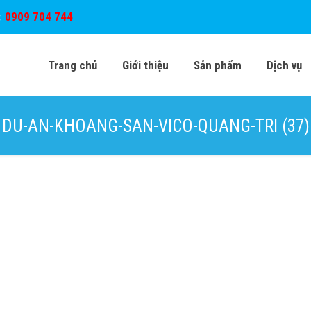
:
0909 704 744
Trang chủ
Giới thiệu
Sản phẩm
Dịch vụ
DU-AN-KHOANG-SAN-VICO-QUANG-TRI (37)