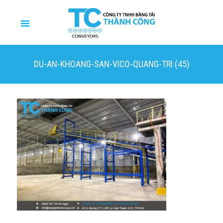
DU-AN-KHOANG-SAN-VICO-QUANG-TRI (45)