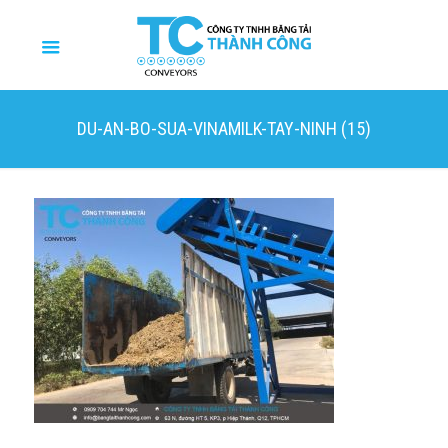
DU-AN-BO-SUA-VINAMILK-TAY-NINH (15)