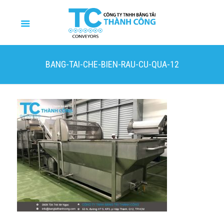
BANG-TAI-CHE-BIEN-RAU-CU-QUA-12