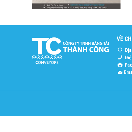
VỀ CH
Địa 
Điệ
Fax
Emai