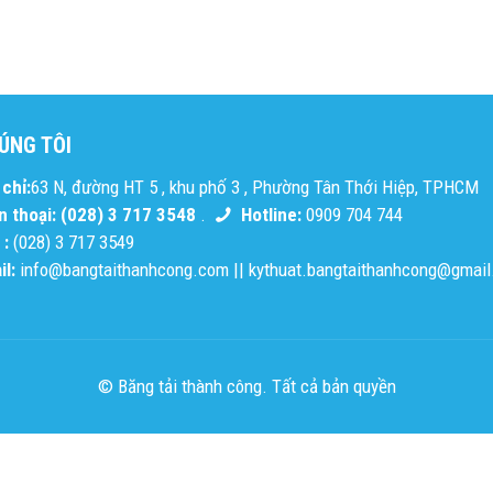
ÚNG TÔI
chỉ:
63 N, đường HT 5 , khu phố 3 , Phường Tân Thới Hiệp, TPHCM
n thoại: (028) 3 717 3548
.
Hotline:
0909 704 744
 :
(028) 3 717 3549
l:
info@bangtaithanhcong.com
||
kythuat.bangtaithanhcong@gmai
© Băng tải thành công. Tất cả bản quyền