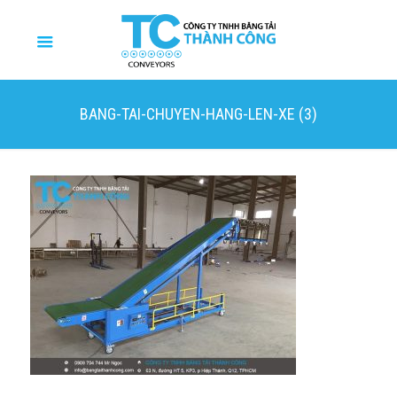
BANG-TAI-CHUYEN-HANG-LEN-XE (3)