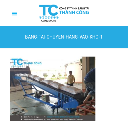
BANG-TAI-CHUYEN-HANG-VAO-KHO-1