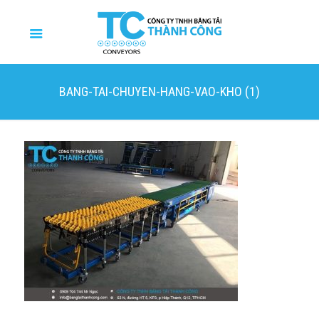
BANG-TAI-CHUYEN-HANG-VAO-KHO (1)