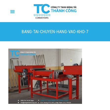
BANG-TAI-CHUYEN-HANG-VAO-KHO-7