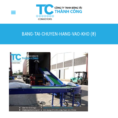
BANG-TAI-CHUYEN-HANG-VAO-KHO (8)