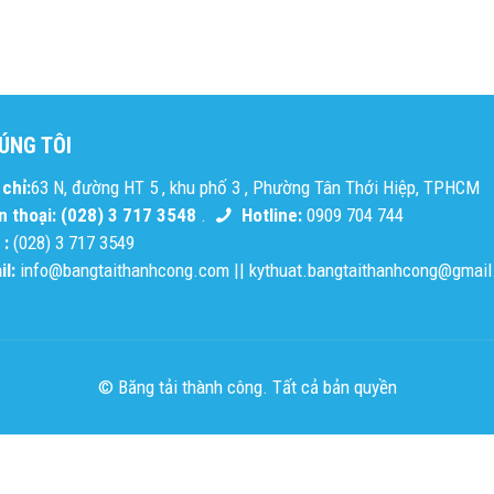
ÚNG TÔI
chỉ:
63 N, đường HT 5 , khu phố 3 , Phường Tân Thới Hiệp, TPHCM
n thoại: (028) 3 717 3548
.
Hotline:
0909 704 744
 :
(028) 3 717 3549
l:
info@bangtaithanhcong.com
||
kythuat.bangtaithanhcong@gmai
© Băng tải thành công. Tất cả bản quyền