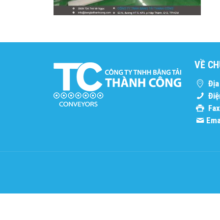
VỀ CH
Địa 
Điệ
Fax
Emai