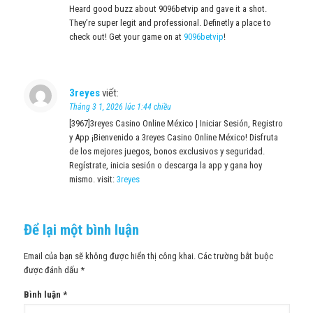
Heard good buzz about 9096betvip and gave it a shot.
They’re super legit and professional. Definetly a place to
check out! Get your game on at
9096betvip
!
3reyes
viết:
Tháng 3 1, 2026 lúc 1:44 chiều
[3967]3reyes Casino Online México | Iniciar Sesión, Registro
y App ¡Bienvenido a 3reyes Casino Online México! Disfruta
de los mejores juegos, bonos exclusivos y seguridad.
Regístrate, inicia sesión o descarga la app y gana hoy
mismo. visit:
3reyes
Để lại một bình luận
Email của bạn sẽ không được hiển thị công khai.
Các trường bắt buộc
được đánh dấu
*
Bình luận
*