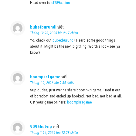
Head over to
cf789casino
bubetburundi
viết:
Tháng 12 23, 2025 lúc 2:17 chiều
Yo, check out
bubetburundi
! Heard some good things
about it. Might be the next big thing. Worth a look-see, ya
know?
boompkr1game
viết:
Tháng 1 2, 2026 lúc 9:44 chiều
Sup dudes, just wanna share boompkr1game. Tried it out
of boredom and ended up hooked. Not bad, not bad at all.
Get your game on here:
boompkr1game
9096betvip
viết:
Tháng 1 14, 2026 lúc 12:28 chiều