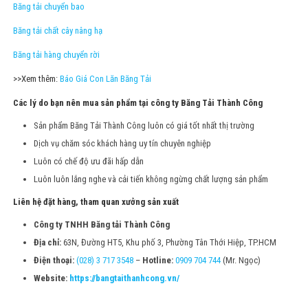
Băng tải chuyển bao
Băng tải chất cây nâng hạ
Băng tải hàng chuyển rời
>>Xem thêm:
Báo Giá Con Lăn Băng Tải
Các
lý do bạn nên mua sản phẩm
tại công ty Băng Tải Thành Công
Sản phẩm Băng Tải Thành Công luôn có giá tốt nhất thị trường
Dịch vụ chăm sóc khách hàng uy tín chuyên nghiệp
Luôn có chế độ ưu đãi hấp dẫn
Luôn luôn lắng nghe và cải tiến không ngừng chất lượng sản phẩm
Liên hệ đặt hàng, tham quan xưởng sản xuất
Công ty TNHH Băng tải Thành Công
Địa chỉ:
63N, Đường HT5, Khu phố 3, Phường Tân Thới Hiệp, TP.HCM
Điện thoại:
(028) 3 717 3548
–
Hotline:
0909 704 744
(Mr. Ngọc)
Website:
https://bangtaithanhcong.vn/