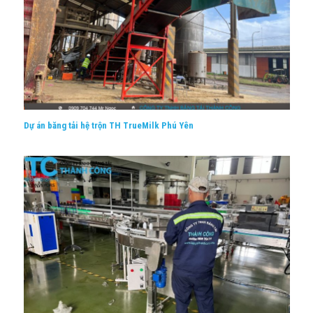
Dự án băng tải hệ trộn TH TrueMilk Phú Yên