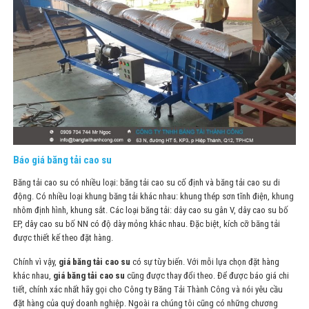
Báo giá băng tải cao su
Băng tải cao su
có nhiều loại: băng tải cao su cố định và băng tải cao su di
động. Có nhiều loại khung băng tải khác nhau: khung thép sơn tĩnh điện, khung
nhôm định hình, khung sắt. Các loại băng tải: dây cao su gân V, dây cao su bố
EP, dây cao su bố NN có độ dày mỏng khác nhau. Đặc biệt, kích cỡ băng tải
được thiết kế theo đặt hàng.
Chính vì vậy,
giá
băng tải cao su
có sự tùy biến. Với mỗi lựa chọn đặt hàng
khác nhau,
giá băng tải cao su
cũng được thay đổi theo. Để được báo giá chi
tiết, chính xác nhất hãy gọi cho Công ty Băng Tải Thành Công và nói yêu cầu
đặt hàng của quý doanh nghiệp.
Ngoài ra chúng tôi cũng có những chương