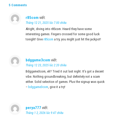
5 Comments
r85com
viết:
Tháng 12 21, 2025 lúc 7:00 chiều
Alright, diving into r85com. Heard they have some
interesting games. Fingers crossed for some good luck
tonight! Give
r85com
a try, you might just hit the jackpot!
bdggame3com
viết:
Tháng 12 23, 2025 lúc 2:20 chiều
Bdggame3com, eh? Tried it out last night. It’s got a decent
vibe. Nothing groundbreaking, but definitely not a scam
either. Solid selection of games. Plus the signup was quick
–
bdggame3com
, give it a try!
perya777
viết:
Tháng 1 2, 2026 lúc 9:47 chiều