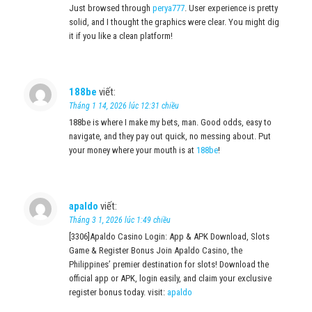
Just browsed through
perya777
. User experience is pretty
solid, and I thought the graphics were clear. You might dig
it if you like a clean platform!
188be
viết:
Tháng 1 14, 2026 lúc 12:31 chiều
188be is where I make my bets, man. Good odds, easy to
navigate, and they pay out quick, no messing about. Put
your money where your mouth is at
188be
!
apaldo
viết:
Tháng 3 1, 2026 lúc 1:49 chiều
[3306]Apaldo Casino Login: App & APK Download, Slots
Game & Register Bonus Join Apaldo Casino, the
Philippines’ premier destination for slots! Download the
official app or APK, login easily, and claim your exclusive
register bonus today. visit:
apaldo