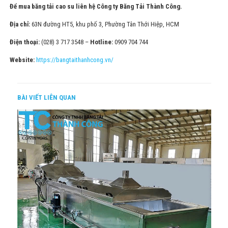
Để mua
băng tải cao su
liên hệ
Công ty Băng Tải Thành Công.
Địa chỉ:
63N đường HT5, khu phố 3, Phường Tân Thới Hiệp, HCM
Điện thoại:
(028) 3 717 3548 –
Hotline:
0909 704 744
Website:
https://bangtaithanhcong.vn/
BÀI VIẾT LIÊN QUAN