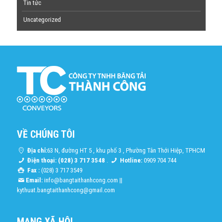
Tin tức
Uncategorized
VỀ CHÚNG TÔI
Địa chỉ:
63 N, đường HT 5 , khu phố 3 , Phường Tân Thới Hiệp, TPHCM
Điện thoại: (028) 3 717 3548
.
Hotline:
0909 704 744
Fax :
(028) 3 717 3549
Email:
info@bangtaithanhcong.com
||
kythuat.bangtaithanhcong@gmail.com
MẠNG XÃ HỘI