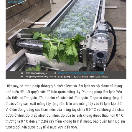
Hiện nay, phương pháp thông gió chênh lệch và làm lạnh sơ bộ được sử dụng
phổ biến để giải quyết vấn đề bảo quản măng tây. Phương pháp làm lạnh Yêu
cầu thiết bị đơn giản, đầu tư nhỏ và vận hành đơn giản, được sử dụng rộng rãi
ở các vùng sản xuất măng tây rộng lớn. Nên cho măng tây vào tủ lạnh kịp thời.
Vì điểm đóng băng của thân mềm của măng tây chỉ là 0,6 ° C và không thể chịu
được ở nhiệt độ thấp nhiệt độ, nhiệt độ của tủ lạnh không được thấp hơn 0 ° C,
thường là 0 ° C đến 2 ° C.Để cây mềm không bị mất nước, bảo quản lạnh Độ ẩm
tương đối nên được duy trì ở mức 90% đến 95%.