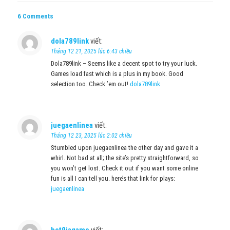
6 Comments
dola789link
viết:
Tháng 12 21, 2025 lúc 6:43 chiều
Dola789link – Seems like a decent spot to try your luck.
Games load fast which is a plus in my book. Good
selection too. Check ’em out!
dola789link
juegaenlinea
viết:
Tháng 12 23, 2025 lúc 2:02 chiều
Stumbled upon juegaenlinea the other day and gave it a
whirl. Not bad at all; the site’s pretty straightforward, so
you won’t get lost. Check it out if you want some online
fun is all I can tell you. here’s that link for plays:
juegaenlinea
bet9jagame
viết: