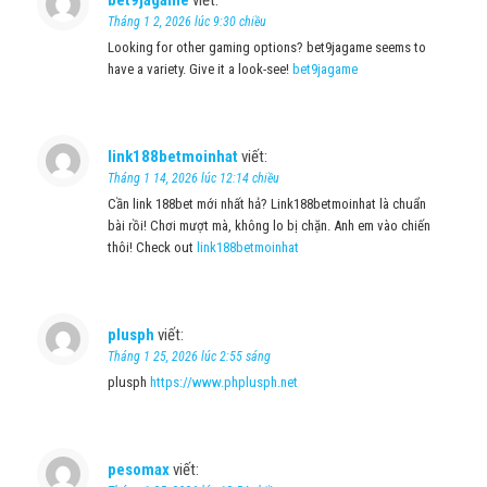
Tháng 1 2, 2026 lúc 9:30 chiều
Looking for other gaming options? bet9jagame seems to
have a variety. Give it a look-see!
bet9jagame
link188betmoinhat
viết:
Tháng 1 14, 2026 lúc 12:14 chiều
Cần link 188bet mới nhất hả? Link188betmoinhat là chuẩn
bài rồi! Chơi mượt mà, không lo bị chặn. Anh em vào chiến
thôi! Check out
link188betmoinhat
plusph
viết:
Tháng 1 25, 2026 lúc 2:55 sáng
plusph
https://www.phplusph.net
pesomax
viết: