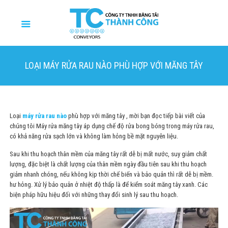
LOẠI MÁY RỬA RAU NÀO PHÙ HỢP VỚI MĂNG TÂY
Loại
máy rửa rau nào
phù hợp với măng tây , mời bạn đọc tiếp bài viết của
chúng tôi Máy rửa măng tây áp dụng chế độ rửa bong bóng trong máy rửa rau,
có khả năng rửa sạch lớn và không làm hỏng bề mặt nguyên liệu.
Sau khi thu hoạch thân mềm của măng tây rất dễ bị mất nước, suy giảm chất
lượng, đặc biệt là chất lượng của thân mềm ngày đầu tiên sau khi thu hoạch
giảm nhanh chóng, nếu không kịp thời chế biến và bảo quản thì rất dễ bị mềm.
hư hỏng. Xử lý bảo quản ở nhiệt độ thấp là để kiểm soát măng tây xanh. Các
biện pháp hữu hiệu đối với những thay đổi sinh lý sau thu hoạch.