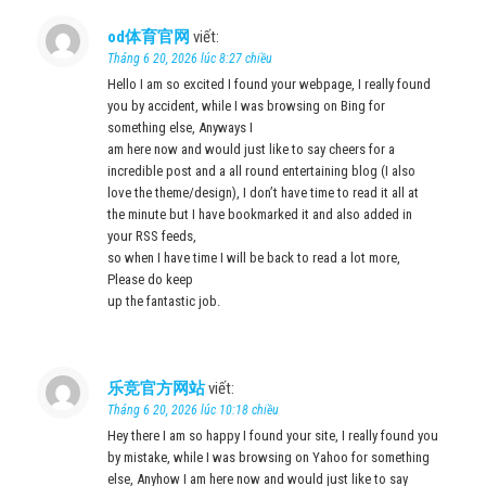
od体育官网
viết:
Tháng 6 20, 2026 lúc 8:27 chiều
Hello I am so excited I found your webpage, I really found
you by accident, while I was browsing on Bing for
something else, Anyways I
am here now and would just like to say cheers for a
incredible post and a all round entertaining blog (I also
love the theme/design), I don’t have time to read it all at
the minute but I have bookmarked it and also added in
your RSS feeds,
so when I have time I will be back to read a lot more,
Please do keep
up the fantastic job.
乐竞官方网站
viết:
Tháng 6 20, 2026 lúc 10:18 chiều
Hey there I am so happy I found your site, I really found you
by mistake, while I was browsing on Yahoo for something
else, Anyhow I am here now and would just like to say