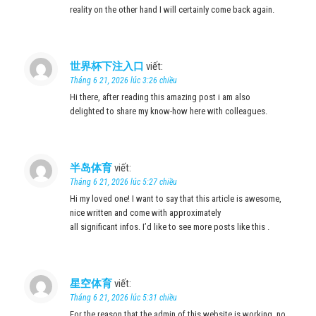
reality on the other hand I will certainly come back again.
世界杯下注入口
viết:
Tháng 6 21, 2026 lúc 3:26 chiều
Hi there, after reading this amazing post i am also
delighted to share my know-how here with colleagues.
半岛体育
viết:
Tháng 6 21, 2026 lúc 5:27 chiều
Hi my loved one! I want to say that this article is awesome,
nice written and come with approximately
all significant infos. I’d like to see more posts like this .
星空体育
viết:
Tháng 6 21, 2026 lúc 5:31 chiều
For the reason that the admin of this website is working, no