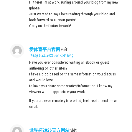
Hi there! I’m at work surfing around your blog from my new
iphone!
Just wanted to say I love reading through your blog and
look forward to all your posts!
Carry on the fantastic work!
爱体育平台官网
viết:
Tháng 6 22, 2026 lúc 7:58 sáng
Have you ever considered writing an ebook or guest
authoring on other sites?
I have a blog based on the same information you discuss
and would love
to have you share some stories/information. I know my
viewers would appreciate your work.
If you are even remotely interested, feel free to send me an
email.
世界杯2026官方网站
viết: