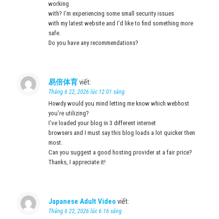
working
with? I’m experiencing some small security issues
with my latest website and I’d like to find something more
safe.
Do you have any recommendations?
易倍体育
viết:
Tháng 6 22, 2026 lúc 12:01 sáng
Howdy would you mind letting me know which webhost
you’re utilizing?
I’ve loaded your blog in 3 different internet
browsers and I must say this blog loads a lot quicker then
most.
Can you suggest a good hosting provider at a fair price?
Thanks, I appreciate it!
Japanese Adult Video
viết:
Tháng 6 22, 2026 lúc 6:16 sáng