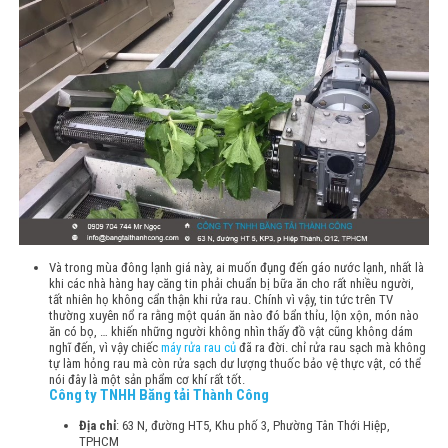
Và trong mùa đông lạnh giá này, ai muốn đụng đến gáo nước lạnh, nhất là
khi các nhà hàng hay căng tin phải chuẩn bị bữa ăn cho rất nhiều người,
tất nhiên họ không cẩn thận khi rửa rau. Chính vì vậy, tin tức trên TV
thường xuyên nổ ra rằng một quán ăn nào đó bẩn thỉu, lộn xộn, món nào
ăn có bọ, … khiến những người không nhìn thấy đồ vật cũng không dám
nghĩ đến, vì vậy chiếc
máy rửa rau củ
đã ra đời. chỉ rửa rau sạch mà không
tự làm hỏng rau mà còn rửa sạch dư lượng thuốc bảo vệ thực vật, có thể
nói đây là một sản phẩm cơ khí rất tốt.
Công ty TNHH Băng tải Thành Công
Địa chỉ
: 63 N, đường HT5, Khu phố 3, Phường Tân Thới Hiệp,
TPHCM