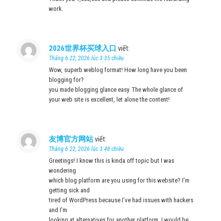
work.
2026世界杯买球入口
viết:
Tháng 6 22, 2026 lúc 3:35 chiều
Wow, superb weblog format! How long have you been
blogging for?
you made blogging glance easy. The whole glance of
your web site is excellent, let alone the content!
友博官方网站
viết:
Tháng 6 22, 2026 lúc 3:48 chiều
Greetings! I know this is kinda off topic but I was
wondering
which blog platform are you using for this website? I’m
getting sick and
tired of WordPress because I’ve had issues with hackers
and I’m
looking at alternatives for another platform. I would be