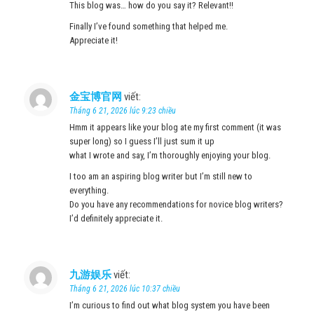
This blog was… how do you say it? Relevant!!
Finally I’ve found something that helped me.
Appreciate it!
金宝博官网
viết:
Tháng 6 21, 2026 lúc 9:23 chiều
Hmm it appears like your blog ate my first comment (it was
super long) so I guess I’ll just sum it up
what I wrote and say, I’m thoroughly enjoying your blog.
I too am an aspiring blog writer but I’m still new to
everything.
Do you have any recommendations for novice blog writers?
I’d definitely appreciate it.
九游娱乐
viết:
Tháng 6 21, 2026 lúc 10:37 chiều
I’m curious to find out what blog system you have been