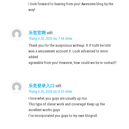
I look forward to hearing from you! Awesome blog by the
way!
乐竞官网
viết:
Tháng 6 20, 2026 lúc 7:34 chiều
Thank you for the auspicious writeup. It if truth be told
was a amusement account it. Look advanced to more
added
agreeable from you! However, how could we be in contact?
乐竞登录入口
viết:
Tháng 6 20, 2026 lúc 8:23 chiều
I love what you guys are usually up too.
This type of clever work and coverage! Keep up the
excellent works guys
I’ve incorporated you guys to my own blogroll.