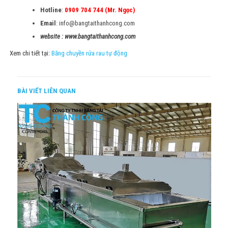
Hotline
:
0909 704 744 (Mr. Ngọc)
Email
: info@bangtaithanhcong.com
website : www.bangtaithanhcong.com
Xem chi tiết tại:
Băng chuyền rửa rau tự động
BÀI VIẾT LIÊN QUAN