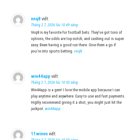
vnq8
viết:
Tháng 2 7, 2026 lúc 10:49 sáng
Vnq8 is my favorite for football bets. They’ve got tons of
options, the odds are top-notch, and cashing out is super
easy. Been having a good run there. Give them a go if
you’re into sports betting.
vnq8
win44app
viết:
Tháng 2 7, 2026 lúc 10:50 sáng
Win44app is a gem! I love the mobile app because I can
play anytime and anywhere. Easy to use and fast payments.
Highly recommend giving it a shot, you might just hit the
jackpot.
win44app
11winvn
viết:
Tháng 2 7, 2026 lúc 10:50 sáng