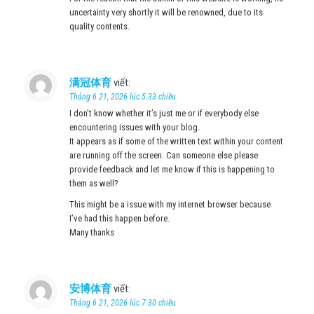
uncertainty very shortly it will be renowned, due to its
quality contents.
满冠体育
viết:
Tháng 6 21, 2026 lúc 5:33 chiều
I don’t know whether it’s just me or if everybody else
encountering issues with your blog.
It appears as if some of the written text within your content
are running off the screen. Can someone else please
provide feedback and let me know if this is happening to
them as well?
This might be a issue with my internet browser because
I’ve had this happen before.
Many thanks
安博体育
viết:
Tháng 6 21, 2026 lúc 7:30 chiều