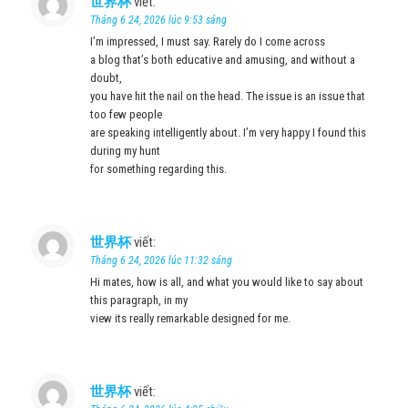
世界杯
viết:
Tháng 6 24, 2026 lúc 9:53 sáng
I’m impressed, I must say. Rarely do I come across
a blog that’s both educative and amusing, and without a
doubt,
you have hit the nail on the head. The issue is an issue that
too few people
are speaking intelligently about. I’m very happy I found this
during my hunt
for something regarding this.
世界杯
viết:
Tháng 6 24, 2026 lúc 11:32 sáng
Hi mates, how is all, and what you would like to say about
this paragraph, in my
view its really remarkable designed for me.
世界杯
viết: