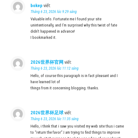
bokep
viết:
Tháng 6 23, 2026 lúc 9:29 sáng
Valuable info. Fortunate me I found your site
unintentionally, and I’m surprised why this twist of fate
didn’t happened in advance!
I bookmarked it.
2026世界杯官网
viết:
Tháng 6 23, 2026 lúc 11:12 sáng
Hello, of course this paragraph is in fact pleasant and I
have learned lot of
things from it concerning blogging. thanks.
2026世界杯足球
viết:
Tháng 6 23, 2026 lúc 11:35 sáng
Hello, i think that i saw you visited my web site thus i came
to “return the favor”.I am trying to find things to improve