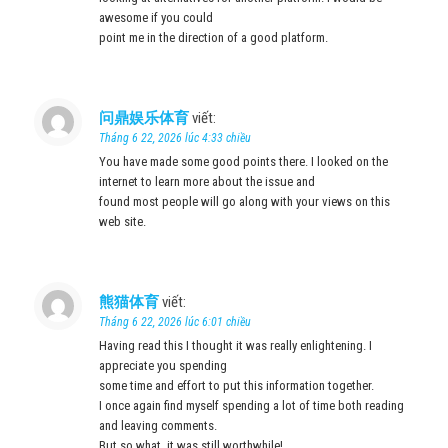
awesome if you could
point me in the direction of a good platform.
问鼎娱乐体育
viết:
Tháng 6 22, 2026 lúc 4:33 chiều
You have made some good points there. I looked on the
internet to learn more about the issue and
found most people will go along with your views on this
web site.
熊猫体育
viết:
Tháng 6 22, 2026 lúc 6:01 chiều
Having read this I thought it was really enlightening. I
appreciate you spending
some time and effort to put this information together.
I once again find myself spending a lot of time both reading
and leaving comments.
But so what, it was still worthwhile!