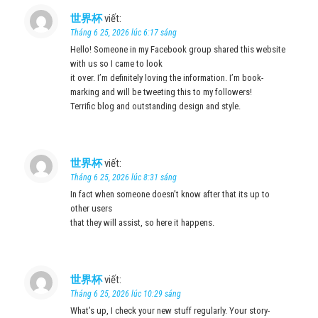
世界杯
viết:
Tháng 6 25, 2026 lúc 6:17 sáng
Hello! Someone in my Facebook group shared this website
with us so I came to look
it over. I’m definitely loving the information. I’m book-
marking and will be tweeting this to my followers!
Terrific blog and outstanding design and style.
世界杯
viết:
Tháng 6 25, 2026 lúc 8:31 sáng
In fact when someone doesn’t know after that its up to
other users
that they will assist, so here it happens.
世界杯
viết:
Tháng 6 25, 2026 lúc 10:29 sáng
What’s up, I check your new stuff regularly. Your story-