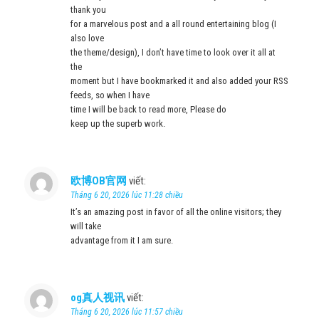
thank you
for a marvelous post and a all round entertaining blog (I
also love
the theme/design), I don’t have time to look over it all at
the
moment but I have bookmarked it and also added your RSS
feeds, so when I have
time I will be back to read more, Please do
keep up the superb work.
欧博OB官网
viết:
Tháng 6 20, 2026 lúc 11:28 chiều
It’s an amazing post in favor of all the online visitors; they
will take
advantage from it I am sure.
og真人视讯
viết:
Tháng 6 20, 2026 lúc 11:57 chiều