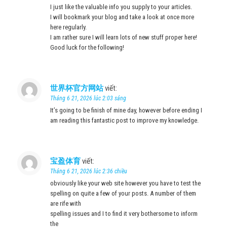
I just like the valuable info you supply to your articles.
I will bookmark your blog and take a look at once more
here regularly.
I am rather sure I will learn lots of new stuff proper here!
Good luck for the following!
世界杯官方网站
viết:
Tháng 6 21, 2026 lúc 2:03 sáng
It’s going to be finish of mine day, however before ending I
am reading this fantastic post to improve my knowledge.
宝盈体育
viết:
Tháng 6 21, 2026 lúc 2:36 chiều
obviously like your web site however you have to test the
spelling on quite a few of your posts. A number of them
are rife with
spelling issues and I to find it very bothersome to inform
the