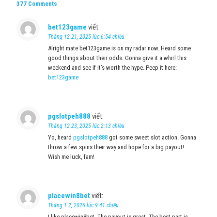
377 Comments
bet123game
viết:
Tháng 12 21, 2025 lúc 6:54 chiều
Alright mate bet123game is on my radar now. Heard some
good things about their odds. Gonna give it a whirl this
weekend and see if it’s worth the hype. Peep it here:
bet123game
pgslotpeh888
viết:
Tháng 12 23, 2025 lúc 2:13 chiều
Yo, heard
pgslotpeh888
got some sweet slot action. Gonna
throw a few spins their way and hope for a big payout!
Wish me luck, fam!
placewin8bet
viết:
Tháng 1 2, 2026 lúc 9:41 chiều
I like placewin8bet. The payout is great. The best part is