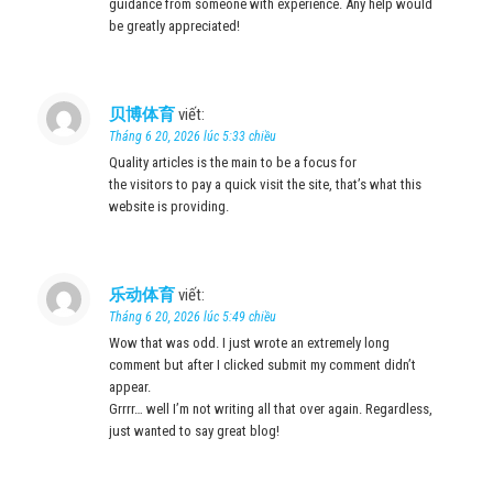
guidance from someone with experience. Any help would
be greatly appreciated!
贝博体育
viết:
Tháng 6 20, 2026 lúc 5:33 chiều
Quality articles is the main to be a focus for
the visitors to pay a quick visit the site, that’s what this
website is providing.
乐动体育
viết:
Tháng 6 20, 2026 lúc 5:49 chiều
Wow that was odd. I just wrote an extremely long
comment but after I clicked submit my comment didn’t
appear.
Grrrr… well I’m not writing all that over again. Regardless,
just wanted to say great blog!