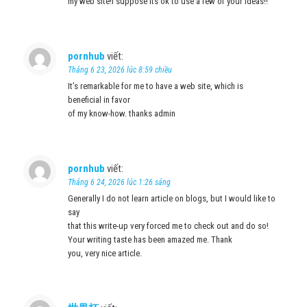
my web site!I suppose its ok to use a few of your ideas!!
pornhub
viết:
Tháng 6 23, 2026 lúc 8:59 chiều
It’s remarkable for me to have a web site, which is
beneficial in favor
of my know-how. thanks admin
pornhub
viết:
Tháng 6 24, 2026 lúc 1:26 sáng
Generally I do not learn article on blogs, but I would like to
say
that this write-up very forced me to check out and do so!
Your writing taste has been amazed me. Thank
you, very nice article.