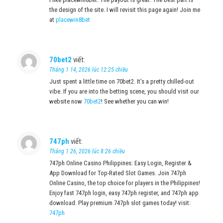
the design of the site. I will revisit this page again! Join me
at
placewin8bet
70bet2
viết:
Tháng 1 14, 2026 lúc 12:25 chiều
Just spent a little time on 70bet2. It’s a pretty chilled-out
vibe. If you are into the betting scene, you should visit our
website now
70bet2
! See whether you can win!
747ph
viết:
Tháng 1 26, 2026 lúc 8:26 chiều
747ph Online Casino Philippines: Easy Login, Register &
App Download for Top-Rated Slot Games. Join 747ph
Online Casino, the top choice for players in the Philippines!
Enjoy fast 747ph login, easy 747ph register, and 747ph app
download. Play premium 747ph slot games today! visit:
747ph