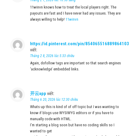
11winvn knows how to treat the local players right. The
payouts are fast and I have never had any issues. They are
always willing to help!
11winvn
https://id.pinterest.com/pin/854065516889864103
viết:
Tháng 2 8, 2026 lúc 5:33 chiều
Again, dofollow tags are important so that search engines
‘acknowledge’ embedded links.
开云app
viết:
Tháng 6 20, 2026 lúc 12:30 chiều
Whats up this is kind of of off topic but I was wanting to
know if blogs use WYSIWYG editors or if you have to
manually code with HTML.
I’m starting a blog soon but have no coding skills so I
wanted to get