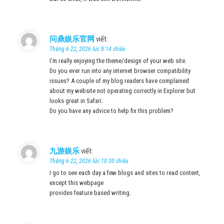
问鼎娱乐官网
viết:
Tháng 6 22, 2026 lúc 8:14 chiều
I’m really enjoying the theme/design of your web site.
Do you ever run into any internet browser compatibility
issues? A couple of my blog readers have complained
about my website not operating correctly in Explorer but
looks great in Safari.
Do you have any advice to help fix this problem?
九游娱乐
viết:
Tháng 6 22, 2026 lúc 10:30 chiều
I go to see each day a few blogs and sites to read content,
except this webpage
provides feature based writing.