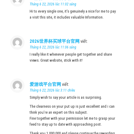
Tháng 6 22, 2026 lúc 11:02 sáng
Hi to every single one, it’s genuinely a nice for me to pay
a visit this site, it includes valuable Information.
2026世界杯买球平台官网
viết:
Tháng 6 22, 2026 lúc 11:06 sáng
I really like it whenever people get together and share
views. Great website, stick with it!
爱游戏平台官网
viết:
Tháng 6 22, 2026 lúc 3:11 chiều
Simply wish to say your article is as surprising.
The clearness on your put up is just excellent and i can
think you’re an expert on this subject.
Fine together with your permission let me to grasp your
feed to stay up to date with approaching post.
Thank you 1,000,000 and please continue the rewarding