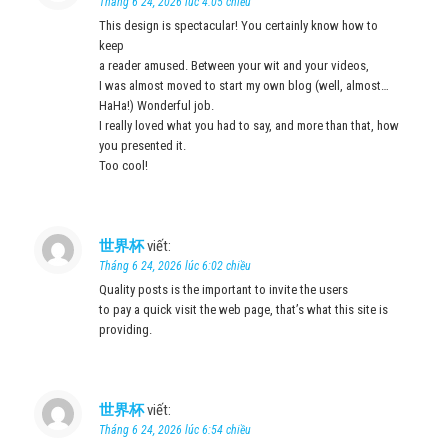
Tháng 6 24, 2026 lúc 4:05 chiều
This design is spectacular! You certainly know how to
keep
a reader amused. Between your wit and your videos,
I was almost moved to start my own blog (well, almost…
HaHa!) Wonderful job.
I really loved what you had to say, and more than that, how
you presented it.
Too cool!
世界杯
viết:
Tháng 6 24, 2026 lúc 6:02 chiều
Quality posts is the important to invite the users
to pay a quick visit the web page, that’s what this site is
providing.
世界杯
viết:
Tháng 6 24, 2026 lúc 6:54 chiều