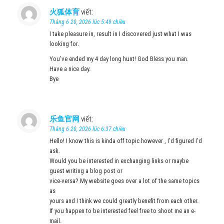
火狐体育
viết:
Tháng 6 20, 2026 lúc 5:49 chiều
I take pleasure in, result in I discovered just what I was
looking for.
You’ve ended my 4 day long hunt! God Bless you man.
Have a nice day.
Bye
乐鱼官网
viết:
Tháng 6 20, 2026 lúc 6:37 chiều
Hello! I know this is kinda off topic however , I’d figured I’d
ask.
Would you be interested in exchanging links or maybe
guest writing a blog post or
vice-versa? My website goes over a lot of the same topics
as
yours and I think we could greatly benefit from each other.
If you happen to be interested feel free to shoot me an e-
mail.