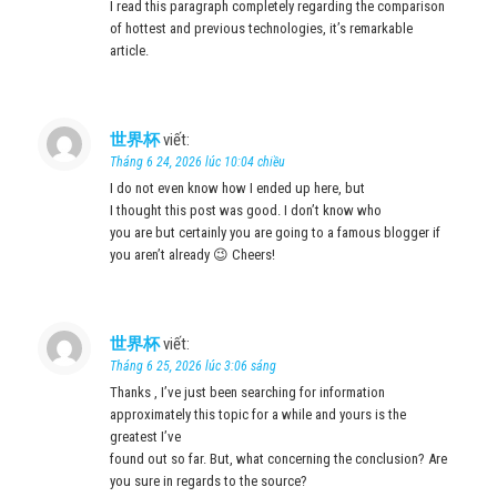
I read this paragraph completely regarding the comparison
of hottest and previous technologies, it’s remarkable
article.
世界杯
viết:
Tháng 6 24, 2026 lúc 10:04 chiều
I do not even know how I ended up here, but
I thought this post was good. I don’t know who
you are but certainly you are going to a famous blogger if
you aren’t already 😉 Cheers!
世界杯
viết:
Tháng 6 25, 2026 lúc 3:06 sáng
Thanks , I’ve just been searching for information
approximately this topic for a while and yours is the
greatest I’ve
found out so far. But, what concerning the conclusion? Are
you sure in regards to the source?