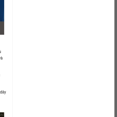
ù
và
i
 dây
g