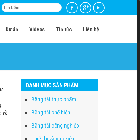
Dự án
Videos
Tin tức
Liên hệ
DANH MỤC SẢN PHẨM
ác
Băng tải thực phẩm
g.
Băng tải chế biến
n về
Băng tải công nghiệp
Thiết bị và phụ kiện