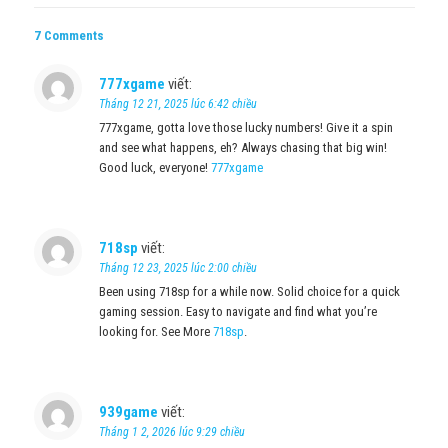
7 Comments
777xgame
viết:
Tháng 12 21, 2025 lúc 6:42 chiều
777xgame, gotta love those lucky numbers! Give it a spin
and see what happens, eh? Always chasing that big win!
Good luck, everyone!
777xgame
718sp
viết:
Tháng 12 23, 2025 lúc 2:00 chiều
Been using 718sp for a while now. Solid choice for a quick
gaming session. Easy to navigate and find what you’re
looking for. See More
718sp
.
939game
viết:
Tháng 1 2, 2026 lúc 9:29 chiều