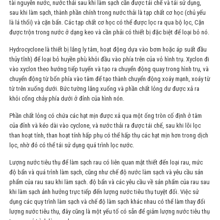
tài nguyên nước, nước thải sau khi làm sạch cần được tái chế và tái sử dụng,
sau khi làm sạch, thành phần chính trong nước thải là tạp chất cơ học (chủ yếu
là lá thối) và cặn bẩn. Các tạp chất cơ học có thể được lọc ra qua bộ lọc, Cặn
được trộn trong nước ở dạng keo và cần phải có thiết bị đặc biệt để loại bỏ nó.
Hydrocyclone là thiết bị lắng ly tâm, hoạt động dựa vào bơm hoặc áp suất đầu
thủy tĩnh) để loại bỏ huyền phù khỏi đầu vào phía trên của vỏ hình trụ. Xyclon đi
vào xyclon theo hướng tiếp tuyến và tạo ra chuyển động quay trong hình trụ, và
chuyển động từ bốn phía vào tâm để tạo thành chuyển động xoáy mạnh, xoáy từ
từ trên xuống dưới. Bức tường lắng xuống và phần chất lỏng dư được xả ra
khỏi cổng chảy phía dưới ở đỉnh của hình nón.
Phần chất lỏng có chứa các hạt mịn được xả qua một ống tròn cố định ở tâm
của đỉnh và kéo dài vào cyclone, và nước thải ra được tái chế, sau khi lõi lọc
than hoạt tính, than hoạt tính hấp phụ có thể hấp thụ các hạt mịn hơn trong dịch
lọc, nhờ đó có thể tái sử dụng quá trình lọc nước.
Lượng nước tiêu thụ để làm sạch rau có liên quan mật thiết đến loại rau, mức
độ bẩn và quá trình làm sạch, cũng như chế độ nước làm sạch và yêu cầu sản
phẩm của rau sau khi làm sạch. độ bẩn và các yêu cầu về sản phẩm của rau sau
khi làm sạch ảnh hưởng trực tiếp đến lượng nước tiêu thụ tuyệt đối. Việc sử
dụng các quy trình làm sạch và chế độ làm sạch khác nhau có thể làm thay đổi
lượng nước tiêu thụ, đây cũng là một yếu tố có sẵn để giảm lượng nước tiêu thụ