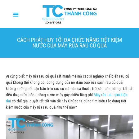
CÁCH PHÁT HUY TỐI ĐA CHỨC NĂNG TIẾT KIỆM
NƯỚC CỦA MÁY RỬA RAU CỦ QUẢ
Ai cũng biết máy rửa rau củ quả rất mạnh mẽ mà các xí nghiệp chế biến rau củ
quả không thể không có, công dụng của nó đảm bảo rửa sạch rau củ quả,
không những hết cặn bẩn trên rau củ mà còn cả thuốc trừ sâu còn sót lại. tất cả
đều được rửa bằng dòng nước chảy gây nhiều lãng phí
Máy rửa rau quả hiện
đại
có thể giải quyết rất tốt vấn đề này Chúng ta cùng tìm hiểu tác dụng tiết
kiệm nước của máy rửa rau quả như thế nào?