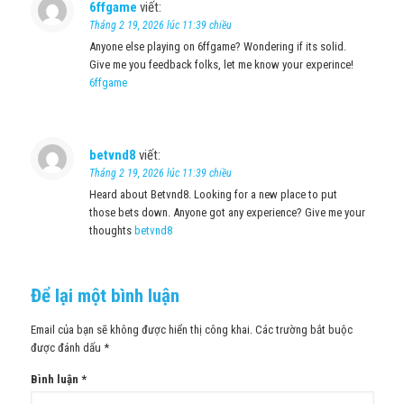
6ffgame
viết:
Tháng 2 19, 2026 lúc 11:39 chiều
Anyone else playing on 6ffgame? Wondering if its solid.
Give me you feedback folks, let me know your experince!
6ffgame
betvnd8
viết:
Tháng 2 19, 2026 lúc 11:39 chiều
Heard about Betvnd8. Looking for a new place to put
those bets down. Anyone got any experience? Give me your
thoughts
betvnd8
Để lại một bình luận
Email của bạn sẽ không được hiển thị công khai.
Các trường bắt buộc
được đánh dấu
*
Bình luận
*