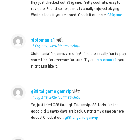
Hey, just checked out 939game. Pretty cool site, easy to
navigate. Found some games I actually enjoyed playing.
Worth a look if you’re bored. Check it out here:
939game
slotomania1
viết:
Tháng 1 14, 2026 lúc 12:13 chiều
Slotomania1’s games are shiny! I find them really fun to play,
something for everyone for sure. Try out
slotomania1
, you
might just like it!
g88 tai game gamvip
viết:
Tháng 2 19, 2026 lúc 11:39 chiều
Yo, just tried G88 through Taigamvipg88. feels like the
good old Gamvip days are back. Getting my game on here
dudes! Check it out!
g88 tai game gamvip