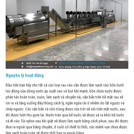
Nguyên lý hoạt động
Đầu tiên bạn hãy cho tất cả các loại rau vào cần được làm sạch vào bồn Dưới
tác động của dòng nước áp suất cao và bọt khí mạnh, bồn chứa nước được
phân tán hoàn toàn, cuộn, làm sạch và chuyển tải, cặn bẩn trên bề mặt rau sẽ
rơi ra và lắng xuống đáy thùng cách ly, ngăn ngừa tái ô nhiễm do lật ngược và
chảy ngược. Các cặn bẩn và côn trùng được rửa trôi sẽ nổi trên mặt nước, sau
đó được lưới thu gom lại. Nước tràn qua bể nước sẽ được xả ra khỏi bể nước
và đi vào Túi nylon sau khi giặt sẽ được làm sạch bằng cách phun, sau đó được
đưa ra ngoài qua băng chuyền, ở cuối có thiết bị thổi, các mảnh vụn chưa được
làm sạch hoàn toàn sẽ được thổi bay ra ngoài bằng