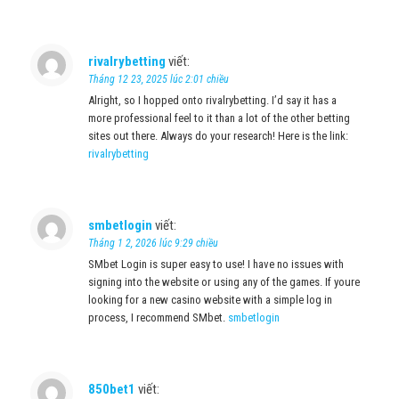
rivalrybetting
viết:
Tháng 12 23, 2025 lúc 2:01 chiều
Alright, so I hopped onto rivalrybetting. I’d say it has a
more professional feel to it than a lot of the other betting
sites out there. Always do your research! Here is the link:
rivalrybetting
smbetlogin
viết:
Tháng 1 2, 2026 lúc 9:29 chiều
SMbet Login is super easy to use! I have no issues with
signing into the website or using any of the games. If youre
looking for a new casino website with a simple log in
process, I recommend SMbet.
smbetlogin
850bet1
viết: