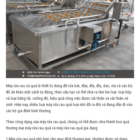
Máy rửa rau củ quả là thiết bị dùng để rửa bát, đũa, đĩa, đĩa, dao, nĩa và các bộ
đồ ăn khác một cách tự động, theo cấu tạo có thể chia ra làm hai loại: loại hộp
và loại băng tải. cường độ, hiệu quả công việc được cải thiện và cải thiện vệ
sinh. Hiện nay, nhiều loại máy rửa rau quả loại nhỏ đã ra đời và đang dần đi vào
các hộ gia đình bình thường.
Theo công dụng của máy rửa rau quả, chúng có thể được chia thành hoa quả
thương mại máy rửa rau quả và máy rửa rau quả gia dụng
1.
Máy rửa rau quả phù hợp cho mục đích thương mại, thường được sử dụng