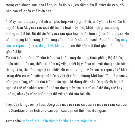
trong các khách sạn, nhà hàng, quán ăn, v.v., có đặc điểm là nhiệt độ cao, độ
bền cao và ngắn chế biến hạn
2. Máy rửa rau quả gia đình chỉ phù hợp với hộ gia đình, chủ yếu là tủ và Có hai
loại để bàn Máy rửa rau quả để bàn là loại máy nhỏ, khối lượng rửa chung
không quá 5 bộ. Bộ đồ ăn Máy rửa rau quả loại tủ lớn hơn một
chút
rau quả. Nó
có tác dụng khử trùng, khử trùng và thuốc trừ sâu rất mạnh. Rau rửa bằng
máy
rửa rau quả hoặc rau được thổi khí ozone
có thể kéo dài thời gian bảo quản
gấp 2-3 lần.
Tủ khử trùng dùng để khử trùng và khử trùng dụng cụ thực phẩm, Bộ đồ ăn,
khăn tắm, quần áo, thiết bị thẩm mỹ viện, thiết bị y tế và các vật dụng khác bằng
tia cực tím, tia hồng ngoại xa, nhiệt độ cao, ozon, … Máy rửa rau quả và tủ khử
trùng đều có chức năng khử trùng và tiệt trùng, nhưng Mỗi loại đều có phạm vi
sử dụng riêng, nếu tủ khử trùng của bạn chỉ dùng để khử trùng bộ đồ ăn, thì
bạn có thể cân nhắc xem có thể sử dụng máy rửa rau củ quả để thay thế hay
không, như vậy cũng giúp bạn đỡ vất vả khi rửa bát đĩa.
Trên đây là nguyên lý hoạt động của máy rửa rau củ quả và máy rửa rau củ quả
mà Xiaobian phân tích cho các bạn, các bạn có thể hiểu đơn giản.
Xem thêm:
Một số điều cần đảm bảo khi lắp đặt máy rửa rau