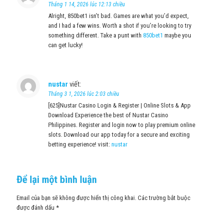
Tháng 1 14, 2026 lúc 12:13 chiều
Alright, 850bet1 isn’t bad. Games are what you’d expect,
and I had a few wins. Worth a shot if you’re looking to try
something different. Take a punt with
850bet1
maybe you
can get lucky!
nustar
viết:
Tháng 3 1, 2026 lúc 2:03 chiều
[625]Nustar Casino Login & Register | Online Slots & App
Download Experience the best of Nustar Casino
Philippines. Register and login now to play premium online
slots. Download our app today for a secure and exciting
betting experience! visit:
nustar
Để lại một bình luận
Email của bạn sẽ không được hiển thị công khai.
Các trường bắt buộc
được đánh dấu
*