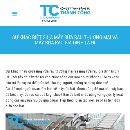
SỰ KHÁC BIỆT GIỮA MÁY RỬA RAU THƯƠNG MẠI VÀ
MÁY RỬA RAU GIA ĐÌNH LÀ GÌ
Sự khác nhau giữa máy rửa rau thương mại và máy rửa rau
gia đình
là gì?
Câu hỏi này có gây rắc rối cho cuộc sống của mọi người không? Tôi hy vọng
câu trả lời này có thể giúp ích cho mọi người, chúng ta cùng đọc nhé.
Có thể mọi người quan tâm hơn về máy rửa bát. được dùng để rửa bát, vậy bạn
đã biết máy rửa rau củ quả là gì chưa? Bạn đã biết chức năng và nguyên lý hoạt
động của máy rửa rau củ quả chưa? Tiếp theo, biên tập viên sẽ phân tích đơn
giản cho bạn.