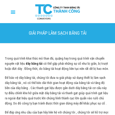
GIẢI PHÁP LÀM SẠCH BĂNG TẢI
Trong quá trình khai thác mỏ than đá, quặng hay trong quá trình vận chuyển
nguyên vật liệu
dây băng tải
có thể gặp phải những sự cố như bị giãn, bị trượt
hoặc đứt dây . Đồng thời, do băng tải hoạt động liên tục nên rất dễ bị hao mòn.
Để bảo vệ dây băng tải, chúng tôi đưa ra giải pháp sử dụng thiết bị làm sạch
dây băng tải , nó có thể kéo dài thời gian hoạt động của băng tải và tăng độ
bền của dây băng
.
Các thanh gạt liệu được gắn dưới dây băng tải cơ cấu này
tự điều chỉnh khe hở giữa mặt dây băng tải và thanh gạt giúp quá trình gạt liệu
ra ngoài đạt hiệu quả trước khi chúng hình thành cục lớn quấn vào rulô chủ
động. Do đó công ty bạn tránh được thời gian dừng máy để khắc phục sự cố .
Để đáp ứng nhu cầu của bạn hãy liên hệ với chúng tôi , chúng tôi sẽ hỗ trợ mọi